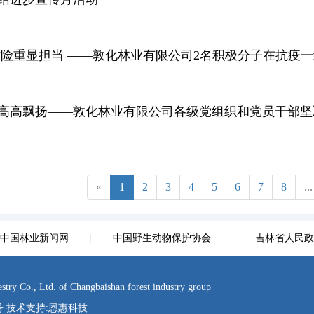
难险重显担当 ——敦化林业有限公司2名积极分子在抗疫
高高飘扬——敦化林业有限公司各级党组织和党员干部坚
«
1
2
3
4
5
6
7
8
...
中国林业新闻网
|
中国野生动物保护协会
|
吉林省人民政
d. of Changbaishan forest industry group
3号 技术支持:
恩惠科技