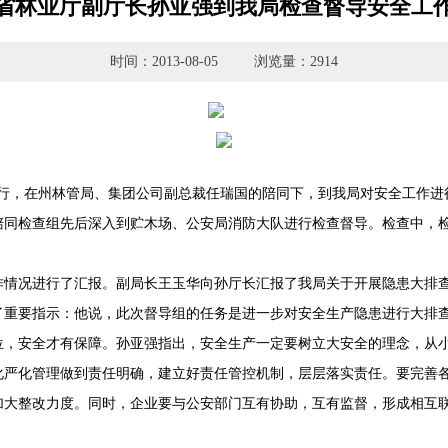
省林业厅副厅长孙亚强到我局检查督导安全工
时间：2013-08-05
浏览量：2914
一行，在州林管局、集团公司副总裁任瑞国的陪同下，到我局对安全工作进
检查组先后深入到贮木场、公安局消防大队进行检查督导。检查中，检
况进行了汇报。副局长王玉华向孙厅长汇报了我局关于开展隐患大排查
要指示：他说，此次督导组的任务是进一步对安全生产隐患进行大排查、
位，安全才有保障。孙亚强指出，安全生产一定要树立大安全的理念，从
化严化管理做到责任明确，建立好责任管控机制，层层落实责任。要完善
加大整改力度。同时，企业要与公安部门互有协助，互有监督，形成相互