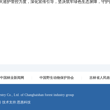
巡护管控力度，深化宣传引导，坚决筑牢绿色生态屏障，守护
中国林业新闻网
|
中国野生动物保护协会
|
吉林省人民政
d. of Changbaishan forest industry group
3号 技术支持:
恩惠科技